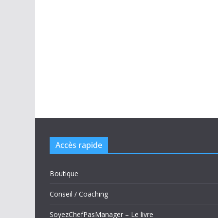
Accès rapide
Boutique
Conseil / Coaching
SoyezChefPasManager – Le livre