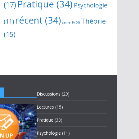
Pratique
(34)
(17)
Psychologie
récent
(34)
Théorie
(11)
serie_IA
(4)
(15)
t
Discussions
(29)
Lectures
(15)
Pratique
(33)
Psychologie
(11)