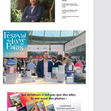
hef
re ?
e de chef
s cette