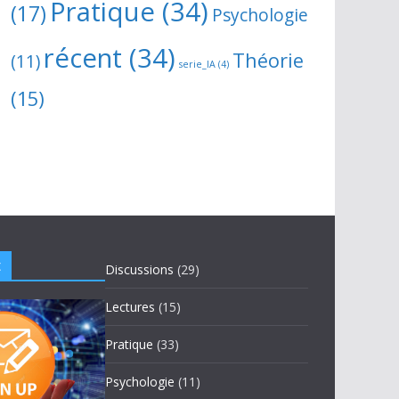
Pratique
(34)
(17)
Psychologie
récent
(34)
Théorie
(11)
serie_IA
(4)
(15)
t
Discussions
(29)
Lectures
(15)
Pratique
(33)
Psychologie
(11)