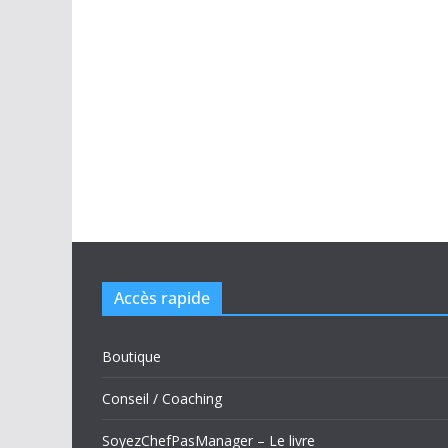
Accès rapide
Boutique
Conseil / Coaching
SoyezChefPasManager – Le livre