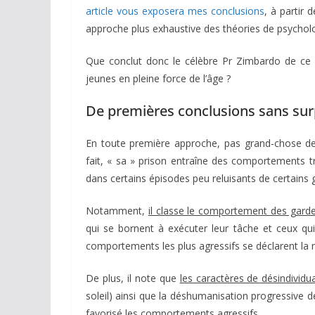
article vous exposera mes conclusions
, à parti
approche plus exhaustive des théories de psycholo
Que conclut donc le célèbre Pr Zimbardo de ce h
jeunes en pleine force de l’âge ?
De premières conclusions sans sur
En toute première approche, pas grand-chose de 
fait, « sa » prison entraîne des comportements tr
dans certains épisodes peu reluisants de certains 
Notamment,
il classe le comportement des garde
qui se bornent à exécuter leur tâche et ceux qui
comportements les plus agressifs se déclarent la nu
De plus, il note que
les caractères de désindividu
soleil) ainsi que la déshumanisation progressive 
favorisé les comportements agressifs.