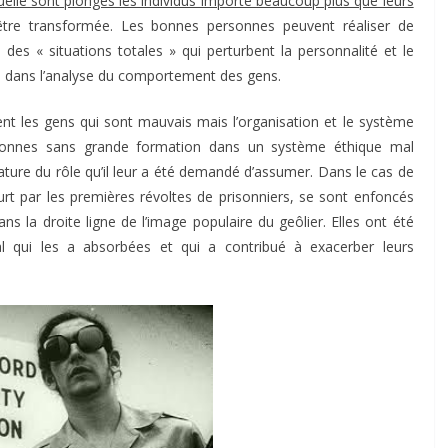
quelle sont plongés les individus importe beaucoup plus que leurs
tre transformée. Les bonnes personnes peuvent réaliser de
s « situations totales » qui perturbent la personnalité et le
te dans l’analyse du comportement des gens.
t les gens qui sont mauvais mais l’organisation et le système
ersonnes sans grande formation dans un système éthique mal
ature du rôle qu’il leur a été demandé d’assumer. Dans le cas de
ourt par les premières révoltes de prisonniers, se sont enfoncés
ans la droite ligne de l’image populaire du geôlier. Elles ont été
l qui les a absorbées et qui a contribué à exacerber leurs