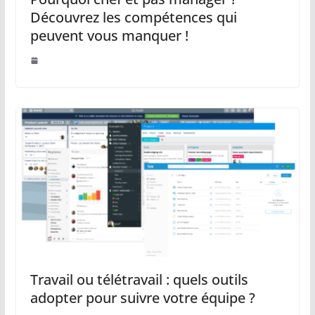
chef
Découvrez les compétences qui
peuvent vous manquer !
Vous êtes
responsable, cadre,
manager ou en
passe de l’être ?
Vous essayez
d’exploiter toute la
dimension humaine
de votre rôle de chef
?
Vérifiez que vous
abordez chacun
des points évoqués
dans cette check-
list.
Travail ou télétravail : quels outils
adopter pour suivre votre équipe ?