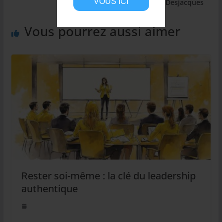
VOUS ICI
Desjacques
Vous pourrez aussi aimer
Rester soi-même : la clé du leadership
authentique