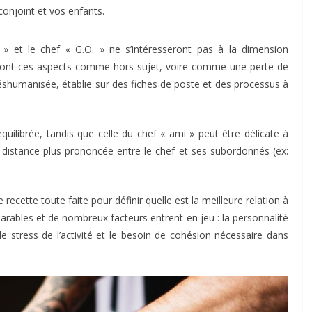
conjoint et vos enfants.
re » et le chef « G.O. » ne s’intéresseront pas à la dimension
reront ces aspects comme hors sujet, voire comme une perte de
éshumanisée, établie sur des fiches de poste et des processus à
équilibrée, tandis que celle du chef « ami » peut être délicate à
 distance plus prononcée entre le chef et ses subordonnés (ex:
 recette toute faite pour définir quelle est la meilleure relation à
arables et de nombreux facteurs entrent en jeu : la personnalité
de stress de l’activité et le besoin de cohésion nécessaire dans