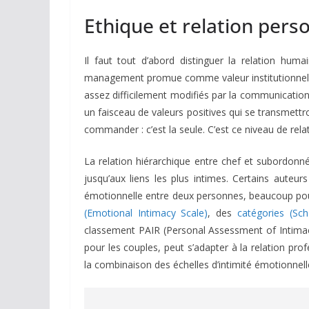
Ethique et relation pers
Il faut tout d’abord distinguer la relation hum
management promue comme valeur institutionnelle 
assez difficilement modifiés par la communication
un faisceau de valeurs positives qui se transmettr
commander : c’est la seule. C’est ce niveau de rela
La relation hiérarchique entre chef et subordonn
jusqu’aux liens les plus intimes. Certains auteur
émotionnelle entre deux personnes, beaucoup pou
(Emotional Intimacy Scale)
, des
catégories (Sch
classement PAIR (Personal Assessment of Intimacy
pour les couples, peut s’adapter à la relation profe
la combinaison des échelles d’intimité émotionnelle,